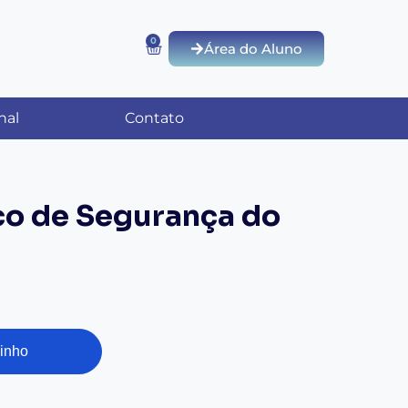
0
Área do Aluno
nal
Contato
co de Segurança do
rinho